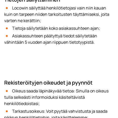
Locowin säilyttää henkilötietojasi vain niin kauan
kuin on tarpeen niiden tarkoitusten täyttämiseksi, joita
varten ne kerättiin;
Tietoja säilytetään koko asiakassuhteen ajan;
Asiakassuhteen päätyttyä tiedot säilytetään
vähintään 5 vuoden ajan riippuen tietotyypistä.
Rekisteröityjen oikeudet ja pyynnöt
Oikeus saada läpinäkyvää tietoa: Sinulla on oikeus
tulla selkeästi informoiduksi käsiteltävistä
henkilötiedoistasi;
Tarkastusoikeus: Voit pyytää vahvistusta ja saada
pääsyn henkilötietoihin, joita käsittelemme;