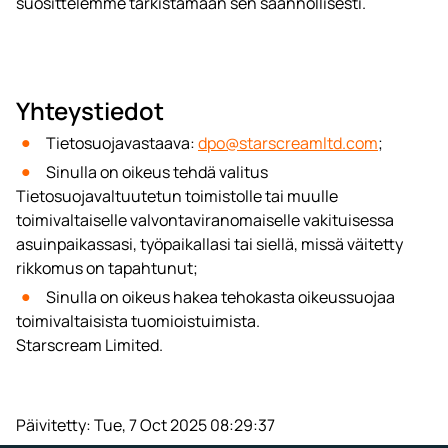
suosittelemme tarkistamaan sen säännöllisesti.
Yhteystiedot
Tietosuojavastaava:
dpo@starscreamltd.com
;
Sinulla on oikeus tehdä valitus
Tietosuojavaltuutetun toimistolle tai muulle
toimivaltaiselle valvontaviranomaiselle vakituisessa
asuinpaikassasi, työpaikallasi tai siellä, missä väitetty
rikkomus on tapahtunut;
Sinulla on oikeus hakea tehokasta oikeussuojaa
toimivaltaisista tuomioistuimista.
Starscream Limited.
Päivitetty:
Tue, 7 Oct 2025 08:29:37