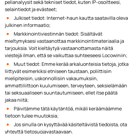
pelianalyysit sekä tekniset tiedot, kuten IP-osoitteesi,
selaintiedot ja evästeet;
Julkiset tiedot: Internet-haun kautta saatavilla oleva
julkinen informaatio;
Markkinointiviestinnän tiedot: Sisältävät
mieltymyksesi vastaanottaa markkinointimateriaalia ja
tarjouksia. Voit kieltäytyä vastaanottamasta näitä
viestejä ilman, että se vaikuttaa suhteeseesi Locowiniin;
Muut tiedot: Emme kerää arkaluonteisia tietoja, jotka
liittyvät esimerkiksi etniseen taustaan, poliittisiin
mielipiteisiin, uskonnollisiin vakaumuksiin,
ammattiliittoon kuulumiseen, terveyteen, seksielämään
tai seksuaaliseen suuntautumiseen, ellet itse päätä
jakaa niitä;
Päivitämme tätä käytäntöä, mikäli keräämäämme
tietoon tulee muutoksia;
Jos sinulla on kysyttävää käsiteltävistä tiedoista, ota
yhteyttä tietosuojavastaavaan.