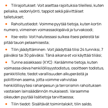
Tilirajoitukset: Voit asettaa rajoituksia tileillesi, kuten
peliaika, vedonlyönti, tappiot sekä päivittäiset
talletukset;
Rahoitustiedot: Voimme pyytää tietoja, kuten kortin
numero, viimeinen voimassaolopäivä ja turvakoodi;
Itse-esto: Voit halutessasi sulkea itsesi peleistä tai
pitää tauon pelaamisesta;
Tilin jäädyttäminen: Voit jäädyttää tilisi 24 tunniksi, 7
päiväksi tai 30 päiväksi. Tänä aikana et voi käyttää tiliäsi;
Tunne asiakkaasi (KYC): Keräämme tietoja, kuten
voimassa oleva henkilöllisyystodistus, osoitteen todistus,
pankkitiliote, tiedot varallisuuden alkuperästä ja
poliittinen asema, jotta voimme vahvistaa
henkilöllisyytesi rahanpesun ja terrorismin rahoituksen
vastaisen lainsäädännön mukaisesti. Varaamme
oikeuden pyytää lisätietoja tarvittaessa;
Tilin tiedot: Sisältävät toimintalokit, tilin saldo,