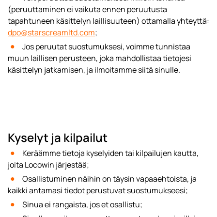
(peruuttaminen ei vaikuta ennen peruutusta
tapahtuneen käsittelyn laillisuuteen) ottamalla yhteyttä:
dpo@starscreamltd.com
;
Jos peruutat suostumuksesi, voimme tunnistaa
muun laillisen perusteen, joka mahdollistaa tietojesi
käsittelyn jatkamisen, ja ilmoitamme siitä sinulle.
Kyselyt ja kilpailut
Keräämme tietoja kyselyiden tai kilpailujen kautta,
joita Locowin järjestää;
Osallistuminen näihin on täysin vapaaehtoista, ja
kaikki antamasi tiedot perustuvat suostumukseesi;
Sinua ei rangaista, jos et osallistu;