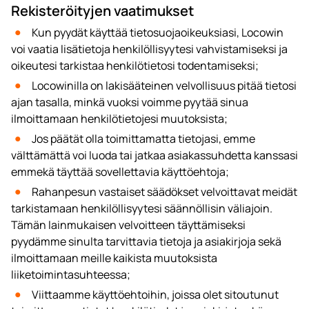
Rekisteröityjen vaatimukset
Kun pyydät käyttää tietosuojaoikeuksiasi, Locowin
voi vaatia lisätietoja henkilöllisyytesi vahvistamiseksi ja
oikeutesi tarkistaa henkilötietosi todentamiseksi;
Locowinilla on lakisääteinen velvollisuus pitää tietosi
ajan tasalla, minkä vuoksi voimme pyytää sinua
ilmoittamaan henkilötietojesi muutoksista;
Jos päätät olla toimittamatta tietojasi, emme
välttämättä voi luoda tai jatkaa asiakassuhdetta kanssasi
emmekä täyttää sovellettavia käyttöehtoja;
Rahanpesun vastaiset säädökset velvoittavat meidät
tarkistamaan henkilöllisyytesi säännöllisin väliajoin.
Tämän lainmukaisen velvoitteen täyttämiseksi
pyydämme sinulta tarvittavia tietoja ja asiakirjoja sekä
ilmoittamaan meille kaikista muutoksista
liiketoimintasuhteessa;
Viittaamme käyttöehtoihin, joissa olet sitoutunut