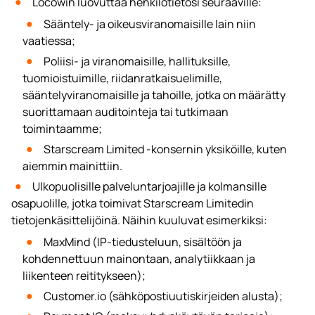
Locowin luovuttaa henkilötietosi seuraaville:
Sääntely- ja oikeusviranomaisille lain niin
vaatiessa;
Poliisi- ja viranomaisille, hallituksille,
tuomioistuimille, riidanratkaisuelimille,
sääntelyviranomaisille ja tahoille, jotka on määrätty
suorittamaan auditointeja tai tutkimaan
toimintaamme;
Starscream Limited -konsernin yksiköille, kuten
aiemmin mainittiin.
Ulkopuolisille palveluntarjoajille ja kolmansille
osapuolille, jotka toimivat Starscream Limitedin
tietojenkäsittelijöinä. Näihin kuuluvat esimerkiksi:
MaxMind (IP-tiedusteluun, sisältöön ja
kohdennettuun mainontaan, analytiikkaan ja
liikenteen reititykseen);
Customer.io (sähköpostiuutiskirjeiden alusta);