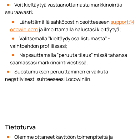
Voit kieltäytyä vastaanottamasta markkinointia
seuraavasti:
Lähettämällä sähköpostin osoitteeseen
support@l
ocowin.com
ja ilmoittamalla halustasi kieltäytyä;
Valitsemalla ”kieltäydy osallistumasta” -
vaihtoehdon profiilissasi;
Napsauttamalla ”peruuta tilaus” missä tahansa
saamassasi markkinointiviestissä.
Suostumuksen peruuttaminen ei vaikuta
negatiivisesti suhteeseesi Locowiniin.
Tietoturva
Olemme ottaneet käyttöön toimenpiteitä ja