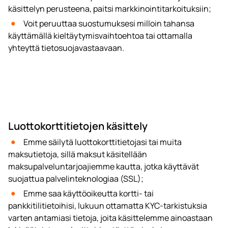
käsittelyn perusteena, paitsi markkinointitarkoituksiin;
Voit peruuttaa suostumuksesi milloin tahansa
käyttämällä kieltäytymisvaihtoehtoa tai ottamalla
yhteyttä tietosuojavastaavaan.
Luottokorttitietojen käsittely
Emme säilytä luottokorttitietojasi tai muita
maksutietoja, sillä maksut käsitellään
maksupalveluntarjoajiemme kautta, jotka käyttävät
suojattua palvelinteknologiaa (SSL);
Emme saa käyttöoikeutta kortti- tai
pankkitilitietoihisi, lukuun ottamatta KYC-tarkistuksia
varten antamiasi tietoja, joita käsittelemme ainoastaan