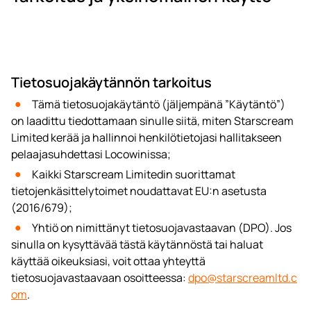
Tietosuojakäytännön tarkoitus
Tämä tietosuojakäytäntö (jäljempänä ”Käytäntö”)
on laadittu tiedottamaan sinulle siitä, miten Starscream
Limited kerää ja hallinnoi henkilötietojasi hallitakseen
pelaajasuhdettasi Locowinissa;
Kaikki Starscream Limitedin suorittamat
tietojenkäsittelytoimet noudattavat EU:n asetusta
(2016/679);
Yhtiö on nimittänyt tietosuojavastaavan (DPO). Jos
sinulla on kysyttävää tästä käytännöstä tai haluat
käyttää oikeuksiasi, voit ottaa yhteyttä
tietosuojavastaavaan osoitteessa:
dpo@starscreamltd.c
om
.