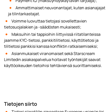
Payment IQ (maksuyhdyskäytävän tarjoaja);
Ammattimaiset neuvonantajat, kuten asianajajat
ja tilintarkastajat.
Voimme luovuttaa tietojasi sovellettavien
tietosuojalakien ja -säädösten mukaisesti;
Maksuihin tai tappioihin liittyvissä riitatilanteissa
jaamme KYC-tietosi, pankkitilitietosi, käyttötietosi ja
tilitietosi pankkisi kanssa konfliktin ratkaisemiseksi;
Asianmukaiset viranomaiset sekä Starscream
Limitedin asiakaspalvelua hoitavat työntekijät saavat
käyttöoikeuden tietoihisi tehtäviensä suorittamiseksi.
Tietojen siirto
Tietosi siirretään ainoastaan Euroopan unioniin tai