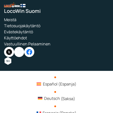
LocoWin Suomi
Meistä
Tietosuojakäytäntö
Evästekäytäntö
Käyttöehdot
Vastuullinen Pelaaminen
Español
(
Espanja
)
Deutsch
(
Saksa
)