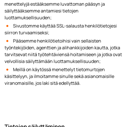
menettelyjä estääksemme luvattoman pääsyn ja
säilyttääksemme antamiesi tietojen
luottamuksellisuuden;
Sivustomme käyttää SSL-salausta henkilötietojesi
siirron turvaamiseksi;
Pääsemme henkilötietoihisi vain sellaisten
työntekijöiden, agenttien ja alihankkijoiden kautta, jotka
tarvitsevat niitä työtehtäviensä hoitamiseen ja jotka ovat
velvollisia säilyttämään luottamuksellisuuden;
Meillä on käytössä menettelyt tietomurtojen
käsittelyyn, ja ilmoitamme sinulle sekä asianomaisille
viranomaisille, jos laki sitä edellyttää.
Tietojen säilyttäminen