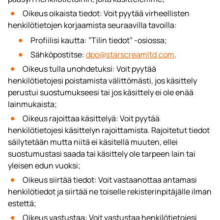
Oikeus oikaista tiedot: Voit pyytää virheellisten
henkilötietojen korjaamista seuraavilla tavoilla:
Profiilisi kautta: ”Tilin tiedot” -osiossa;
Sähköpostitse:
dpo@starscreamltd.com
.
Oikeus tulla unohdetuksi: Voit pyytää
henkilötietojesi poistamista välittömästi, jos käsittely
perustui suostumukseesi tai jos käsittely ei ole enää
lainmukaista;
Oikeus rajoittaa käsittelyä: Voit pyytää
henkilötietojesi käsittelyn rajoittamista. Rajoitetut tiedot
säilytetään mutta niitä ei käsitellä muuten, ellei
suostumustasi saada tai käsittely ole tarpeen lain tai
yleisen edun vuoksi;
Oikeus siirtää tiedot: Voit vastaanottaa antamasi
henkilötiedot ja siirtää ne toiselle rekisterinpitäjälle ilman
estettä;
Oikeus vastustaa: Voit vastustaa henkilötietojesi