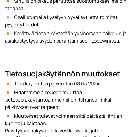
Sinulla on oikeus peruuttaa suostumuksesi milloin
tahansa;
Osallistumalla kyselyyn hyväksyt, että toimitat
pyydetyt tiedot;
Kerättyjä tietoja käytetään yksinomaan palvelun ja
asiakastyytyväisyyden parantamiseen Locowinissa.
Tietosuojakäytännön muutokset
Tätä käytäntöä päivitettiin 08.03.2024;
Pidätämme oikeuden muuttaa
tietosuojakäytäntöämme milloin tahansa, mikäli
päivitykset ovat tarpeen;
Muutokset tulevat voimaan siitä päivästä lähtien,
kun ne julkaistaan.
Päivitykset näkyvät tällä verkkosivulla, joten