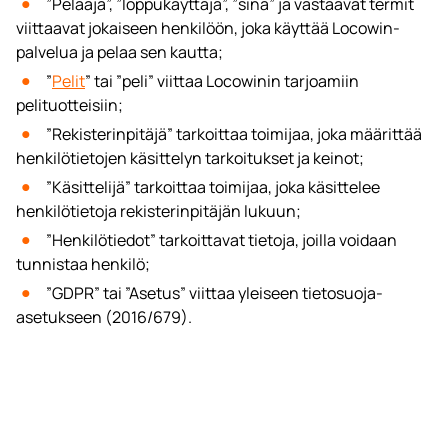
”Pelaaja”, ”loppukäyttäjä”, ”sinä” ja vastaavat termit
viittaavat jokaiseen henkilöön, joka käyttää Locowin-
palvelua ja pelaa sen kautta;
”
Pelit
” tai ”peli” viittaa Locowinin tarjoamiin
pelituotteisiin;
”Rekisterinpitäjä” tarkoittaa toimijaa, joka määrittää
henkilötietojen käsittelyn tarkoitukset ja keinot;
”Käsittelijä” tarkoittaa toimijaa, joka käsittelee
henkilötietoja rekisterinpitäjän lukuun;
”Henkilötiedot” tarkoittavat tietoja, joilla voidaan
tunnistaa henkilö;
”GDPR” tai ”Asetus” viittaa yleiseen tietosuoja-
asetukseen (2016/679).